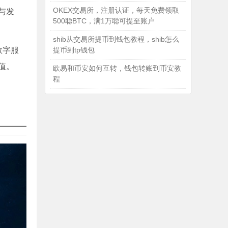
OKEX交易所，注册认证，每天免费领取
与发
500聪BTC，满1万聪可提至账户
shib从交易所提币到钱包教程，shib怎么
数字服
提币到tp钱包
值。
欧易和币安如何互转，钱包转账到币安教
程