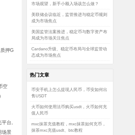
市场观望，新手小额入场该怎么做？
美联储会议临近，监管推进与稳定币规则
成为市场焦点
美国监管法案推进，稳定币与数字资产布
局成为市场关注焦点
Cardano升级、稳定币布局与全球监管动
过质押G
态成为市场焦点
热门文章
币空
币安手机上怎么提现人民币，币安如何出
）
售USDT
火币如何使用法币购买usdt，火币如何充
值人民币
平台,
mxc抹茶充值教程，mxc抹茶如何充币，
抹茶mxc充值usdt、btc教程
用场景