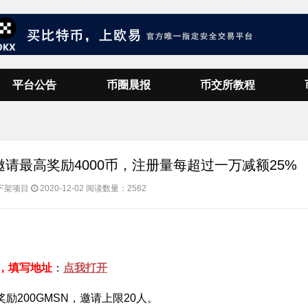
平台公告
币圈晨报
币交所教程
，邀请最高奖励4000币，注册量每超过一万减额25%
下架项目
2020-12-02
阅读数量：2562
，填写地址
：
点我打开
励200GMSN，邀请上限20人。