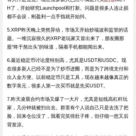
H了，开始研究Launchpool和打新。问题是很多人连止损
都不会设，刚盈利一点手指就开始抖。
5.XRP昨天晚上突然异动，市场又开始炒瑞波和监管的话
题。一堆沉寂很久的XRP老玩家又冒出来了，朋友圈那
股“终于熬出头”的味道，隔着手机都能闻出来。
6.最近稳定币讨论度特别高，尤其是USDT和USDC。现
在很多新人已经不是为了炒币进圈，而是为了跨境支付和
出入金方便。以前稳定币只是工具，现在越来越像真正的
数字美元，很多人第一次买币就是先买USDT。
7.昨天凌晨合约市场又爆了一大片，尤其是短线高杠杆玩
家，几分钟就被扫出去。群里有个人说自己只是去洗了把
脸，回来仓位没了，我看完笑得肚子疼，但仔细一想又后
背发凉。