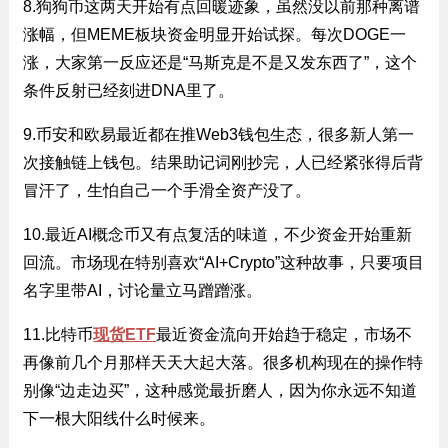
8.狗狗币这两天开始有点回暖迹象，虽然没以前那种离谱
涨幅，但MEME板块资金明显开始试探。每次DOGE一
涨，大家第一反应还是“马斯克是不是又发东西了”，这个
条件反射已经刻进DNA里了。
9.币安和欧易最近都在推Web3钱包生态，很多新人第一
次接触链上钱包。结果助记词刚抄完，人已经紧张得后背
冒汗了，生怕自己一个手滑全资产没了。
10.最近AI概念币又有点复活的味道，不少资金开始重新
回流。市场现在特别喜欢“AI+Crypto”这种故事，只要项目
名字里带AI，讨论量立马蹭蹭涨。
11.比特币
现货ETF
最近资金流向开始趋于稳定，市场不
再像前几个月那样天天大起大落。很多机构现在的操作特
别像“边走边买”，这种感觉最折磨人，因为你永远不知道
下一根大阳线什么时候来。