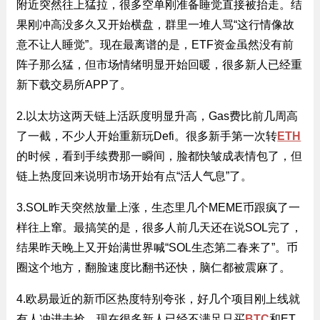
附近突然往上猛拉，很多空单刚准备睡觉直接被抬走。结
果刚冲高没多久又开始横盘，群里一堆人骂“这行情像故
意不让人睡觉”。现在最离谱的是，ETF资金虽然没有前
阵子那么猛，但市场情绪明显开始回暖，很多新人已经重
新下载交易所APP了。
2.以太坊这两天链上活跃度明显升高，Gas费比前几周高
了一截，不少人开始重新玩Defi。很多新手第一次转
ETH
的时候，看到手续费那一瞬间，脸都快皱成表情包了，但
链上热度回来说明市场开始有点“活人气息”了。
3.SOL昨天突然放量上涨，生态里几个MEME币跟疯了一
样往上窜。最搞笑的是，很多人前几天还在说SOL完了，
结果昨天晚上又开始满世界喊“SOL生态第二春来了”。币
圈这个地方，翻脸速度比翻书还快，脑仁都被震麻了。
4.欧易最近的新币区热度特别夸张，好几个项目刚上线就
有人冲进去抢。现在很多新人已经不满足只买
BTC
和ET