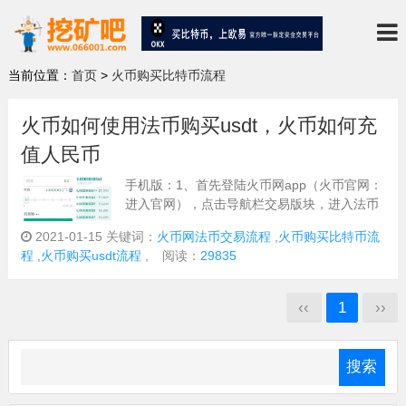
当前位置：
首页
>
火币购买比特币流程
火币如何使用法币购买usdt，火币如何充
值人民币
手机版：1、首先登陆火币网app（火币官网：
进入官网），点击导航栏交易版块，进入法币
交易界面。2、如果没有填写收款方式，在右
2021-01-15
关键词：
火币网法币交易流程
,
火币购买比特币流
上角点击功能键完善，支付软件必须和火币网
程
,
火币购买usdt流程
,
阅读：
29835
认证用户信息一致，否则可能会被投诉。找到
合适的商家，点击购买。3、输入想要购...
‹‹
1
››