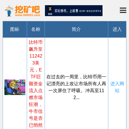
图标
名称
简介
进入
比特币
飙升至
11242
3美
元，E
TF巨
在过去的一周里，比特币用一
额资金
记漂亮的上攻让市场所有人再
进入网
流入点
一次屏住了呼吸。冲高至11
站
燃市场
2...
狂潮，
牛市信
号是否
已悄然