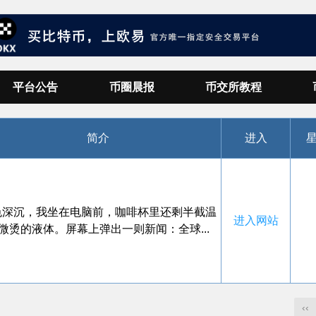
平台公告
币圈晨报
币交所教程
简介
进入
色深沉，我坐在电脑前，咖啡杯里还剩半截温
进入网站
微烫的液体。屏幕上弹出一则新闻：全球...
‹‹