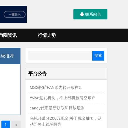
联系站长
币圈资讯
行情走势
星级推荐
平台公告
MSG挖矿FAN币内转开放在即
Avive惩罚机制，不上线将被清空账户
candy代币最新获取和释放规则
乌托邦瓜分200万现金!关于现金抽奖，活
动即将上线的预告
1
››