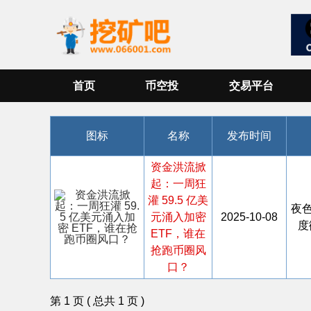
首页
币空投
交易平台
图标
名称
发布时间
资金洪流掀
起：一周狂
灌 59.5 亿美
夜
元涌入加密
2025-10-08
度
ETF，谁在
抢跑币圈风
口？
第 1 页 ( 总共 1 页 )