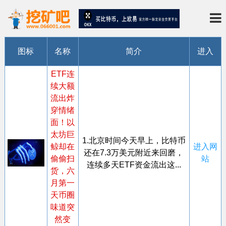
图标
名称
简介
进入
ETF连
续大额
流出炸
穿情绪
面！以
太坊巨
1.北京时间今天早上，比特币
鲸却在
进入网
还在7.3万美元附近来回磨，
偷偷扫
站
连续多天ETF资金流出这...
货，六
月第一
天币圈
味道突
然变