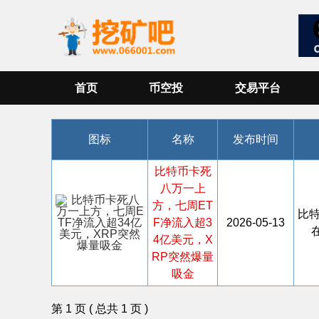
首页
币空投
交易平台
图标
名称
发布时间
比特币卡死
八万一上
方，七周ET
比
F净流入超3
2026-05-13
4亿美元，X
RP突然爆量
吸金
第 1 页 ( 总共 1 页 )