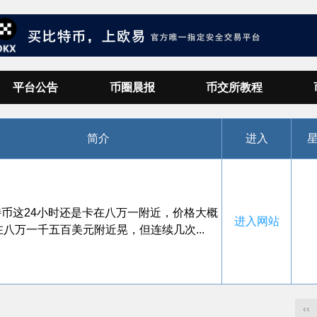
平台公告
币圈晨报
币交所教程
简介
进入
特币这24小时还是卡在八万一附近，价格大概
进入网站
在八万一千五百美元附近晃，但连续几次...
‹‹