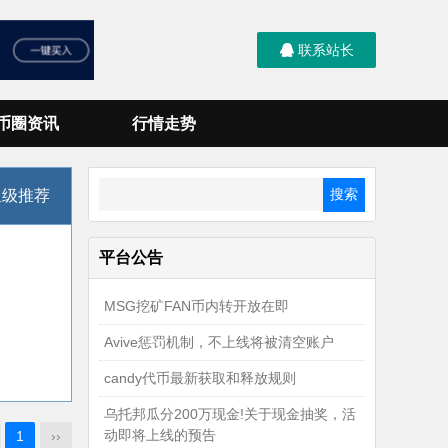
联系站长
币圈资讯
行情走势
星级推荐
平台公告
MSG挖矿FAN币内转开放在即
Avive惩罚机制，不上线将被清空账户
candy代币最新获取和释放规则
乌托邦瓜分200万现金!关于现金抽奖，活
动即将上线的预告
1
››